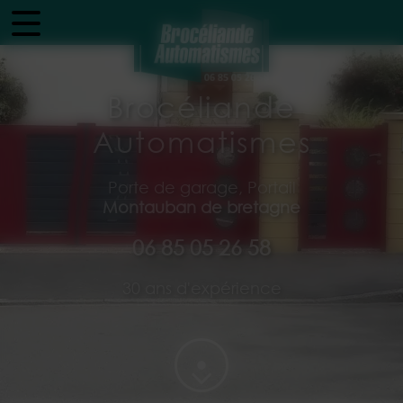
Panneau de gestion des cookies
Brocéliande
Automatismes
Porte de garage, Portail
Montauban de bretagne
06 85 05 26 58
30 ans d'expérience