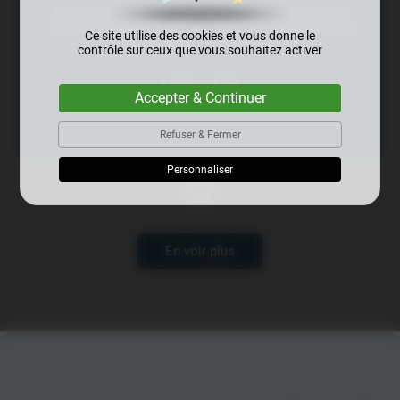
Je remercie monsieur Berel pour son intervention sur
mon portail et mon interphone. Il a su parfaitement
Ce site utilise des cookies et vous donne le
répondre à ma demande. C'est un professionnel
contrôle sur ceux que vous souhaitez activer
honnête, fiable et soigneux, que je recommande. Je
n'hésiterai pas à faire appel à lui de nouveau!
Accepter & Continuer
Kévin Pinou
Refuser & Fermer
Personnaliser
En voir plus