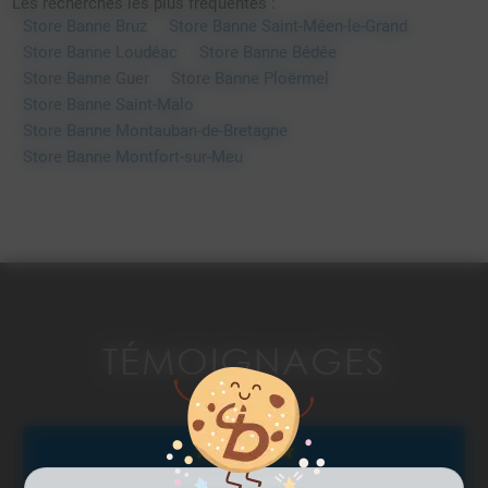
Les recherches les plus fréquentes :
Store Banne Bruz
Store Banne Saint-Méen-le-Grand
Store Banne Loudéac
Store Banne Bédée
Store Banne Guer
Store Banne Ploërmel
Store Banne Saint-Malo
Store Banne Montauban-de-Bretagne
Store Banne Montfort-sur-Meu
TÉMOIGNAGES
02/04/2026