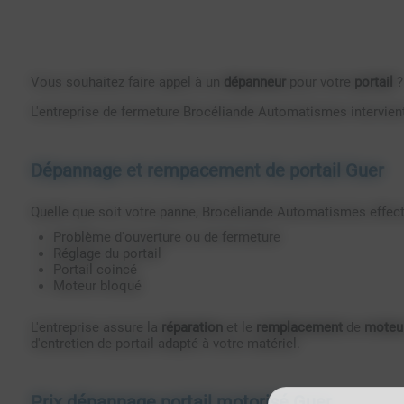
Vous souhaitez faire appel à un
dépanneur
pour votre
portail
?
L'entreprise de fermeture Brocéliande Automatismes intervient
Dépannage et rempacement de portail Guer
Quelle que soit votre panne, Brocéliande Automatismes effectue
Problème d'ouverture ou de fermeture
Réglage du portail
Portail coincé
Moteur bloqué
L'entreprise assure la
réparation
et le
remplacement
de
moteu
d'entretien de portail adapté à votre matériel.
Prix dépannage portail motorisé Guer