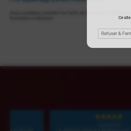
Vous souhaitez connaître les tarifs de Brocéliande Automati
Ce site
formulaire ci-dessous :
Refuser & Fer
02/04/2026
Je remercie monsieur Berel pour son intervention sur