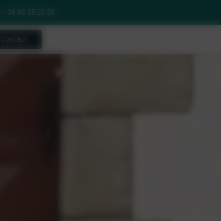
-
06 85 05 26 58
Contact