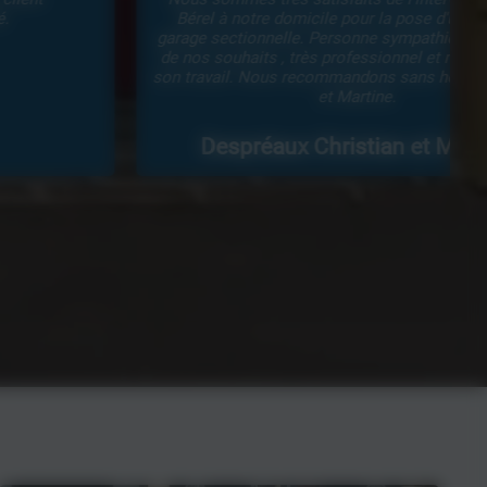
Bérel à notre domicile pour la pose d'une porte de
garage sectionnelle. Personne sympathique , à l'écoute
de nos souhaits , très professionnel et minutieux dans
son travail. Nous recommandons sans hésiter. Christian
et Martine.
Despréaux Christian et Martine