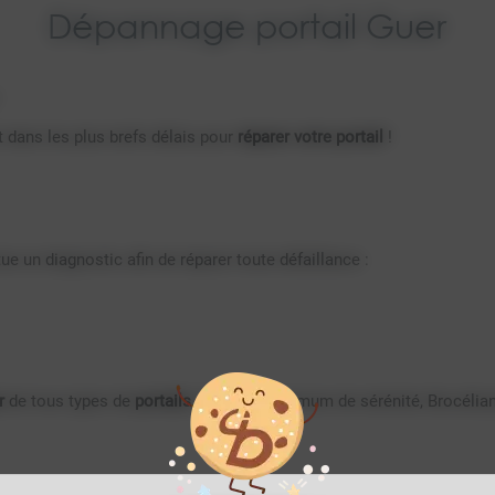
Dépannage portail Guer
 dans les plus brefs délais pour
réparer votre portail
!
 un diagnostic afin de réparer toute défaillance :
r
de tous types de
portails
. Pour un maximum de sérénité, Brocéli