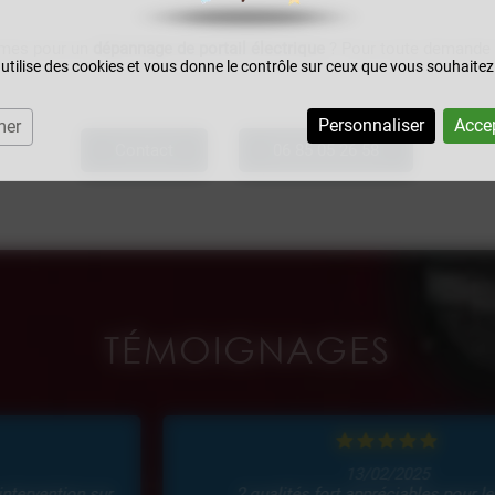
smes pour un
dépannage de portail électrique
? Pour toute demande d
 utilise des cookies et vous donne le contrôle sur ceux que vous souhaitez
Personnaliser
Accep
mer
Contact
06 85 05 26 58
TÉMOIGNAGES
13/02/2025
2 qualités fort appréciables pour le client