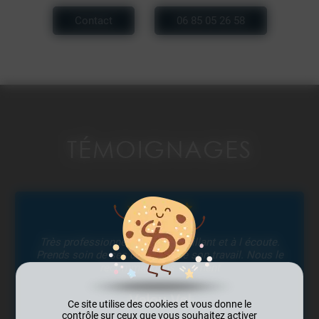
Contact
06 85 05 26 58
TÉMOIGNAGES
02/04/2026
te.
Je remercie monsieur Berel pour son intervention su
 le
mon portail et mon interphone. Il a su parfaitement
répondre à ma demande. C'est un professionnel
honnête, fiable et soigneux, que je recommande. Je
n'hésiterai pas à faire appel à lui de nouveau!
Ce site utilise des cookies et vous donne le
contrôle sur ceux que vous souhaitez activer