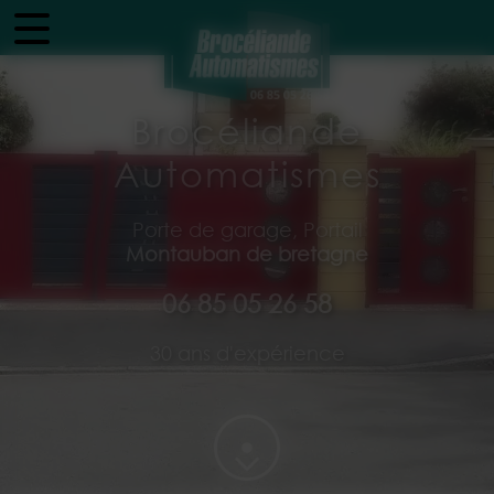
Panneau de gestion des cookies
Brocéliande
Automatismes
Porte de garage, Portail
Montauban de bretagne
06 85 05 26 58
30 ans d'expérience