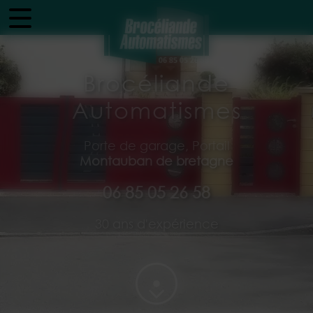
Panneau de gestion des cookies
Brocéliande
Automatismes
Porte de garage, Portail
Montauban de bretagne
06 85 05 26 58
30 ans d'expérience