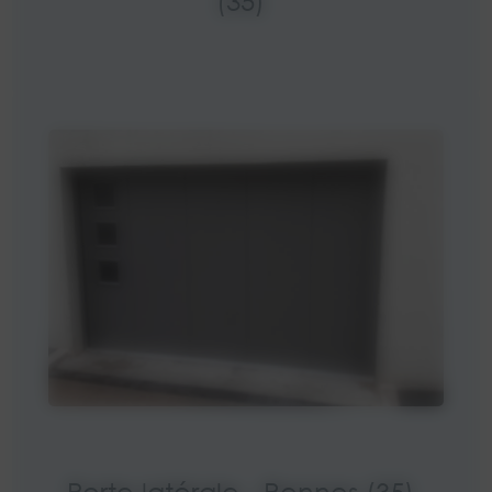
(35)
Porte latérale - Rennes (35)