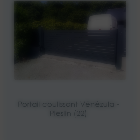
Portail coulissant Vénézula -
Pleslin (22)