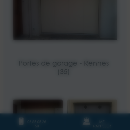
Portes de garage - Rennes
(35)
06 85 05 26
ME
58
RAPPELER