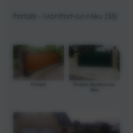
Portails - Montfort-sur-Meu (35)
Portails
Portails
Po